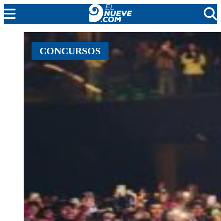
MENDOZA
CONCURSOS
CADA DÍA
ARGENTINA
NOTICIERO 9
PROTAGONISTAS
EL NUEVE STREAMS
PROGRAMACIÓN
EN VIVO