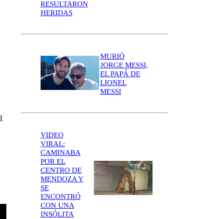
RESULTARON
HERIDAS
MURIÓ
JORGE MESSI,
EL PAPÁ DE
LIONEL
MESSI
l
VIDEO
VIRAL:
CAMINABA
POR EL
CENTRO DE
MENDOZA Y
SE
ENCONTRÓ
CON UNA
INSÓLITA