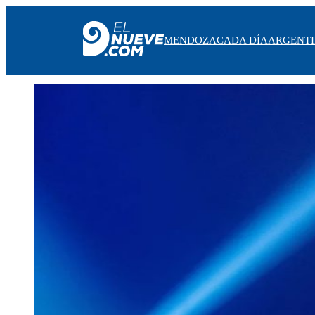
MENDOZA
CADA DÍA
ARGENT
MENDOZA
CADA DÍA
ARGENTINA
NOTICIERO 9
PROTAGONISTAS
EL NUEVE STREAMS
PROGRAMACIÓN
EN VIVO