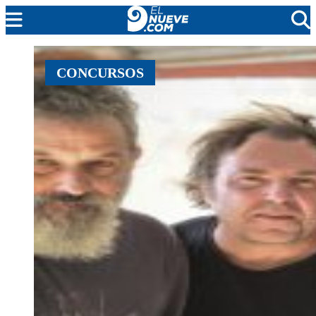
MENDOZA
CONCURSOS
CADA DÍA
ARGENTINA
NOTICIERO 9
PROTAGONISTAS
EL NUEVE STREAMS
PROGRAMACIÓN
EN VIVO