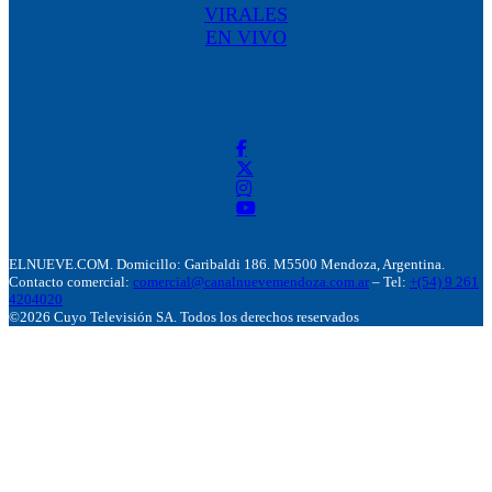
VIRALES
EN VIVO
ELNUEVE.COM. Domicillo: Garibaldi 186. M5500 Mendoza, Argentina.
Contacto comercial:
comercial@canalnuevemendoza.com.ar
– Tel:
+(54) 9 261
4204020
©2026 Cuyo Televisión SA. Todos los derechos reservados