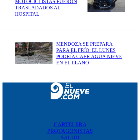
MOTOCICLISTAS FUERON
TRASLADADOS AL
HOSPITAL
MENDOZA SE PREPARA
PARA EL FRÍO: EL LUNES
PODRÍA CAER AGUA NIEVE
EN EL LLANO
CARTELERA
PROTAGONISTAS
SALUD