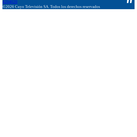
4204020
©2026 Cuyo Televisión SA. Todos los derechos reservados