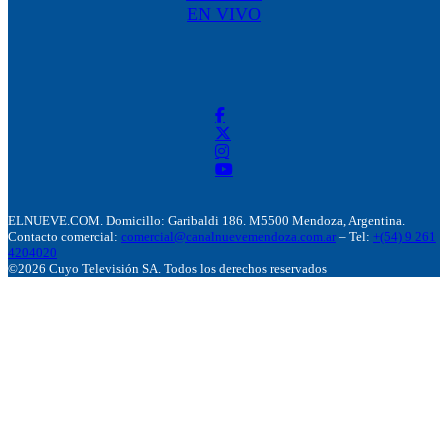
EN VIVO
ELNUEVE.COM. Domicillo: Garibaldi 186. M5500 Mendoza, Argentina.
Contacto comercial:
comercial@canalnuevemendoza.com.ar
– Tel:
+(54) 9 261
4204020
©2026 Cuyo Televisión SA. Todos los derechos reservados