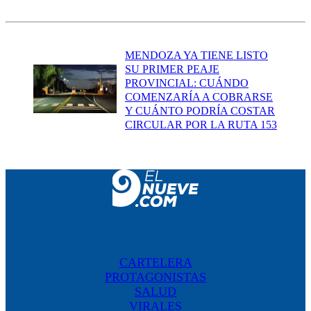
MENDOZA YA TIENE LISTO
SU PRIMER PEAJE
PROVINCIAL: CUÁNDO
COMENZARÍA A COBRARSE
Y CUÁNTO PODRÍA COSTAR
CIRCULAR POR LA RUTA 153
CARTELERA
PROTAGONISTAS
SALUD
VIRALES