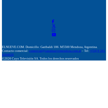
ELNUEVE.COM. Domicillo: Garibaldi 186. M5500 Mendoza, Argentina.
Contacto comercial:
comercial@canalnuevemendoza.com.ar
– Tel:
+(54) 9 261
4204020
©2026 Cuyo Televisión SA. Todos los derechos reservados