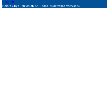
4204020
©2026 Cuyo Televisión SA. Todos los derechos reservados