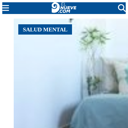
MENDOZA
SALUD MENTAL
CADA DÍA
ARGENTINA
NOTICIERO 9
PROTAGONISTAS
EL NUEVE STREAMS
PROGRAMACIÓN
EN VIVO