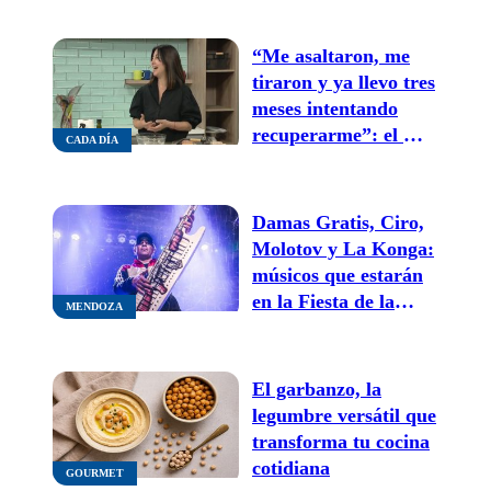
“Me asaltaron, me
tiraron y ya llevo tres
meses intentando
recuperarme”: el mal
CADA DÍA
momento de la
cocinera de Cada Día
Damas Gratis, Ciro,
Molotov y La Konga:
músicos que estarán
en la Fiesta de la
MENDOZA
Cerveza ¿cuándo y
dónde será?
El garbanzo, la
legumbre versátil que
transforma tu cocina
cotidiana
GOURMET