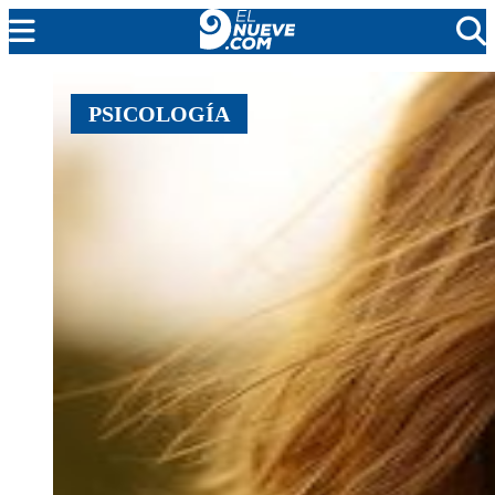
MENDOZA
PSICOLOGÍA
CADA DÍA
ARGENTINA
NOTICIERO 9
PROTAGONISTAS
EL NUEVE STREAMS
PROGRAMACIÓN
EN VIVO