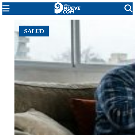
MENDOZA
SALUD
CADA DÍA
ARGENTINA
NOTICIERO 9
PROTAGONISTAS
EL NUEVE STREAMS
PROGRAMACIÓN
EN VIVO