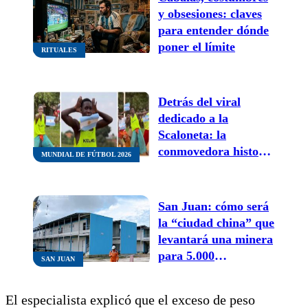
y obsesiones: claves
para entender dónde
poner el límite
RITUALES
Detrás del viral
dedicado a la
Scaloneta: la
conmovedora historia
MUNDIAL DE FÚTBOL 2026
de los niños de
Uganda que bailan
para salvar sus vidas
San Juan: cómo será
la “ciudad china” que
levantará una minera
para 5.000
SAN JUAN
trabajadores en plena
cordillera
El especialista explicó que el exceso de peso