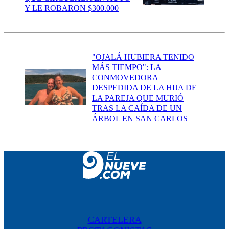
Y LE ROBARON $300.000
"OJALÁ HUBIERA TENIDO
MÁS TIEMPO": LA
CONMOVEDORA
DESPEDIDA DE LA HIJA DE
LA PAREJA QUE MURIÓ
TRAS LA CAÍDA DE UN
ÁRBOL EN SAN CARLOS
CARTELERA