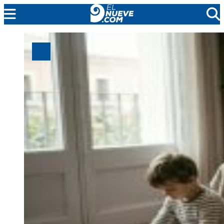
MENDOZA
CADA DÍA
ARGENTINA
NOTICIERO 9
PROTAGONISTAS
EL NUEVE STREAMS
PROGRAMACIÓN
EN VIVO