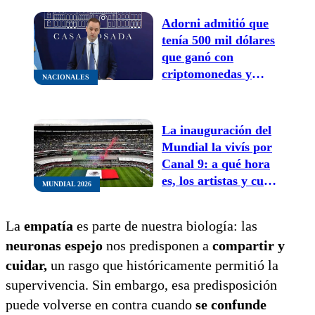
Adorni admitió que
tenía 500 mil dólares
que ganó con
criptomonedas y
NACIONALES
aseguró: “Cometí el
error de haber
ahorrado en negro”
La inauguración del
Mundial la vivís por
Canal 9: a qué hora
es, los artistas y cuál
MUNDIAL 2026
es el primer partido
La
empatía
es parte de nuestra biología: las
neuronas espejo
nos predisponen a
compartir y
cuidar,
un rasgo que históricamente permitió la
supervivencia. Sin embargo, esa predisposición
puede volverse en contra cuando
se confunde