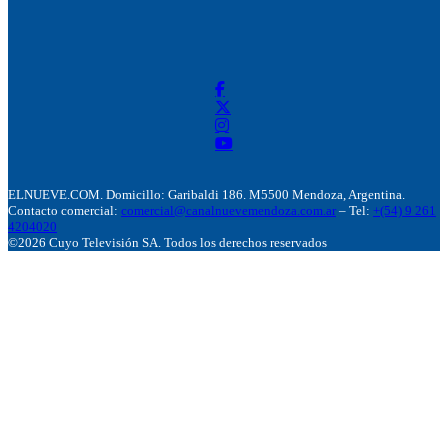
ELNUEVE.COM. Domicillo: Garibaldi 186. M5500 Mendoza, Argentina.
Contacto comercial:
comercial@canalnuevemendoza.com.ar
– Tel:
+(54) 9 261
4204020
©2026 Cuyo Televisión SA. Todos los derechos reservados