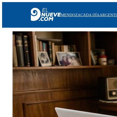
MENDOZA
CADA DÍA
ARGENT
MENDOZA
CADA DÍA
ARGENTINA
NOTICIERO 9
PROTAGONISTAS
EL NUEVE STREAMS
PROGRAMACIÓN
EN VIVO