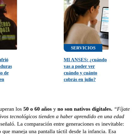
SERVICIOS
frió
MI ANSES: ¿cuándo
aduras
vas a poder ver
io de
cuándo y cuánto
en
cobrás en julio?
superan los
50 o 60 años
y
no son nativos digitales.
“Fíjate
ivos tecnológicos tienden a haber aprendido en una edad
señaló. La comparación entre generaciones es inevitable:
 que maneja una pantalla táctil desde la infancia. Esa