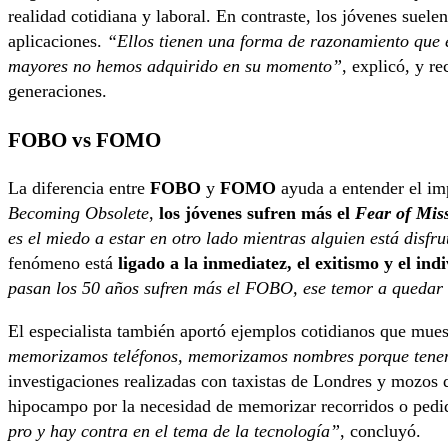
realidad cotidiana y laboral. En contraste, los jóvenes suele
aplicaciones.
“Ellos tienen una forma de razonamiento que e
mayores no hemos adquirido en su momento”
, explicó, y r
generaciones.
FOBO vs FOMO
La diferencia entre
FOBO
y
FOMO
ayuda a entender el im
Becoming Obsolete
,
los jóvenes sufren más el
Fear of Mis
es el miedo a estar en otro lado mientras alguien está disfr
fenómeno está
ligado a la inmediatez, el exitismo y el ind
pasan los 50 años sufren más el FOBO, ese temor a quedar 
El especialista también aportó ejemplos cotidianos que mue
memorizamos teléfonos, memorizamos nombres porque tenemo
investigaciones realizadas con taxistas de Londres y mozos
hipocampo por la necesidad de memorizar recorridos o pedid
pro y hay contra en el tema de la tecnología”
, concluyó.