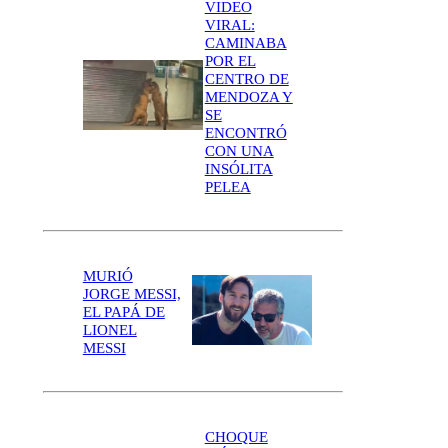
VIDEO
VIRAL:
CAMINABA
POR EL
CENTRO DE
MENDOZA Y
SE
ENCONTRÓ
CON UNA
INSÓLITA
PELEA
MURIÓ
JORGE MESSI,
EL PAPÁ DE
LIONEL
MESSI
CHOQUE