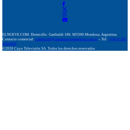
ELNUEVE.COM. Domicillo: Garibaldi 186. M5500 Mendoza, Argentina.
Contacto comercial:
comercial@canalnuevemendoza.com.ar
– Tel:
+(54) 9 261
4204020
©2026 Cuyo Televisión SA. Todos los derechos reservados