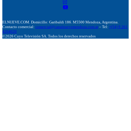
ELNUEVE.COM. Domicillo: Garibaldi 186. M5500 Mendoza, Argentina.
Contacto comercial:
comercial@canalnuevemendoza.com.ar
– Tel:
+(54) 9 261
4204020
©2026 Cuyo Televisión SA. Todos los derechos reservados