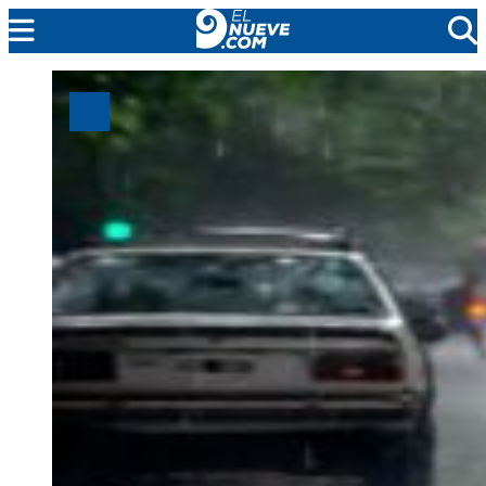
MENDOZA
CADA DÍA
ARGENTINA
NOTICIERO 9
PROTAGONISTAS
EL NUEVE STREAMS
PROGRAMACIÓN
EN VIVO