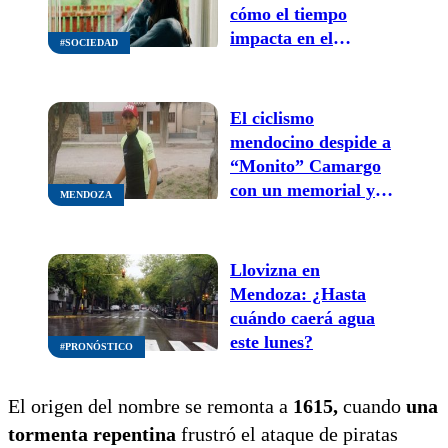
cómo el tiempo
impacta en el
#SOCIEDAD
bienestar mental
El ciclismo
mendocino despide a
“Monito” Camargo
con un memorial y
MENDOZA
bicicleta blanca
Llovizna en
Mendoza: ¿Hasta
cuándo caerá agua
este lunes?
#PRONÓSTICO
El origen del nombre se remonta a
1615,
cuando
una
tormenta repentina
frustró el ataque de piratas