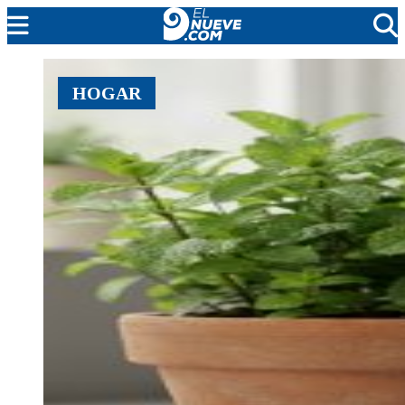
MENDOZA
HOGAR
CADA DÍA
ARGENTINA
NOTICIERO 9
PROTAGONISTAS
EL NUEVE STREAMS
PROGRAMACIÓN
EN VIVO