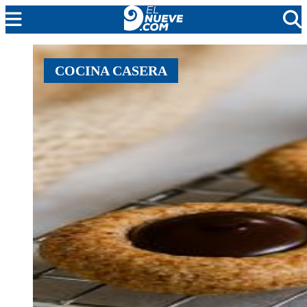
MENDOZA
COCINA CASERA
CADA DÍA
ARGENTINA
NOTICIERO 9
PROTAGONISTAS
EL NUEVE STREAMS
PROGRAMACIÓN
EN VIVO