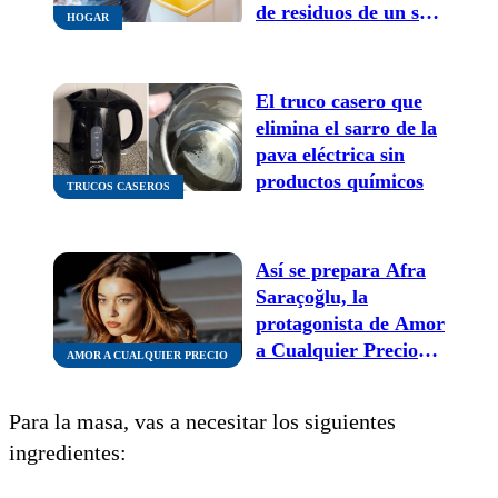
de residuos de un solo
HOGAR
uso
El truco casero que
elimina el sarro de la
pava eléctrica sin
productos químicos
TRUCOS CASEROS
Así se prepara Afra
Saraçoğlu, la
protagonista de Amor
a Cualquier Precio
AMOR A CUALQUIER PRECIO
para la Semana de la
Moda de París
Para la masa, vas a necesitar los siguientes
ingredientes: