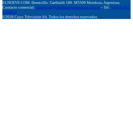
ELNUEVE.COM. Domicillo: Garibaldi 186. M5500 Mendoza, Argentina.
Contacto comercial:
comercial@canalnuevemendoza.com.ar
– Tel:
+(54) 9 261
4204020
©2026 Cuyo Televisión SA. Todos los derechos reservados