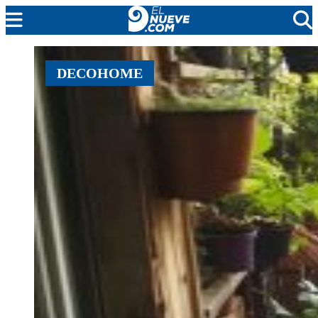
MENDOZA
DECOHOME
CADA DÍA
ARGENTINA
NOTICIERO 9
PROTAGONISTAS
EL NUEVE STREAMS
PROGRAMACIÓN
EN VIVO