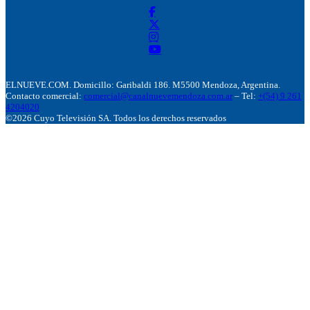
ELNUEVE.COM. Domicillo: Garibaldi 186. M5500 Mendoza, Argentina.
Contacto comercial:
comercial@canalnuevemendoza.com.ar
– Tel:
+(54) 9 261
4204020
©2026 Cuyo Televisión SA. Todos los derechos reservados