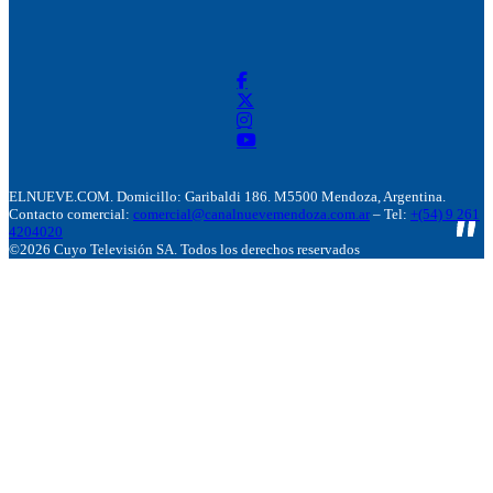
ELNUEVE.COM. Domicillo: Garibaldi 186. M5500 Mendoza, Argentina.
Contacto comercial:
comercial@canalnuevemendoza.com.ar
– Tel:
+(54) 9 261
4204020
©2026 Cuyo Televisión SA. Todos los derechos reservados