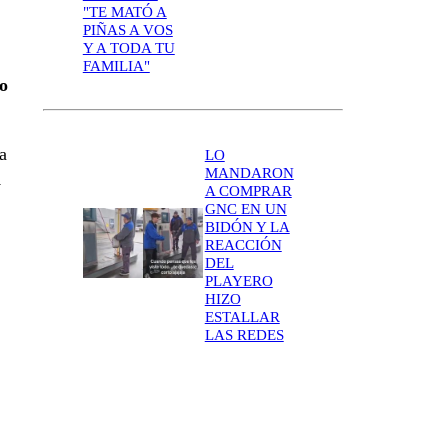
"TE MATÓ A
PIÑAS A VOS
Y A TODA TU
FAMILIA"
to
a
LO
MANDARON
n
A COMPRAR
GNC EN UN
BIDÓN Y LA
REACCIÓN
DEL
PLAYERO
HIZO
ESTALLAR
LAS REDES