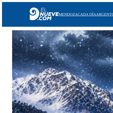
MENDOZA
CADA DÍA
ARGENT
MENDOZA
CADA DÍA
ARGENTINA
NOTICIERO 9
PROTAGONISTAS
EL NUEVE STREAMS
PROGRAMACIÓN
EN VIVO