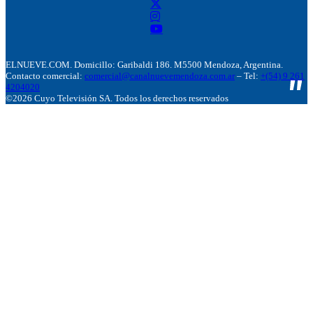
ELNUEVE.COM. Domicillo: Garibaldi 186. M5500 Mendoza, Argentina.
Contacto comercial:
comercial@canalnuevemendoza.com.ar
– Tel:
+(54) 9 261
4204020
©2026 Cuyo Televisión SA. Todos los derechos reservados