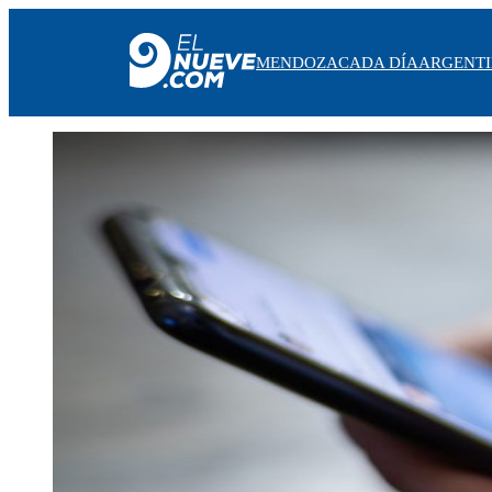
MENDOZA
CADA DÍA
ARGENT
MENDOZA
CADA DÍA
ARGENTINA
NOTICIERO 9
PROTAGONISTAS
EL NUEVE STREAMS
PROGRAMACIÓN
EN VIVO