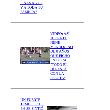
PIÑAS A VOS
Y A TODA TU
FAMILIA"
VIDEO: ASÍ
JUEGA EL
NENE
MENDOCINO
DE 8 AÑOS
QUE FICHÓ
EN BOCA
"TODO EL
DÍA ESTÁ
CON LA
PELOTA"
UN FUERTE
TEMBLOR DE
4,6 SE SINTIÓ