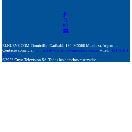
ELNUEVE.COM. Domicillo: Garibaldi 186. M5500 Mendoza, Argentina.
Contacto comercial:
comercial@canalnuevemendoza.com.ar
– Tel:
+(54) 9 261
4204020
©2026 Cuyo Televisión SA. Todos los derechos reservados