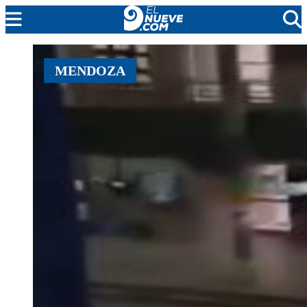
MENDOZA
MENDOZA
CADA DÍA
ARGENTINA
NOTICIERO 9
PROTAGONISTAS
EL NUEVE STREAMS
PROGRAMACIÓN
EN VIVO