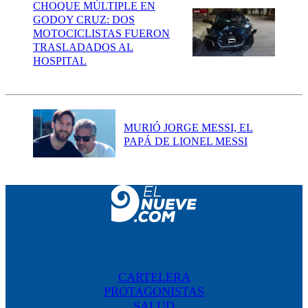
CHOQUE MÚLTIPLE EN
GODOY CRUZ: DOS
MOTOCICLISTAS FUERON
TRASLADADOS AL
HOSPITAL
MURIÓ JORGE MESSI, EL
PAPÁ DE LIONEL MESSI
CARTELERA
PROTAGONISTAS
SALUD