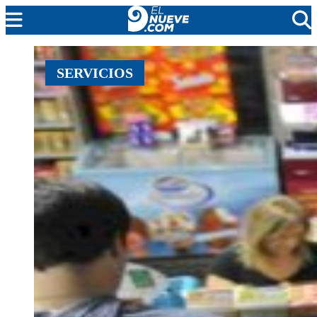
MENDOZA
SERVICIOS
CADA DÍA
ARGENTINA
NOTICIERO 9
PROTAGONISTAS
EL NUEVE STREAMS
PROGRAMACIÓN
EN VIVO