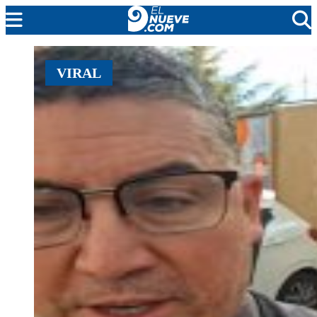
MENDOZA
VIRAL
CADA DÍA
ARGENTINA
NOTICIERO 9
PROTAGONISTAS
EL NUEVE STREAMS
PROGRAMACIÓN
EN VIVO