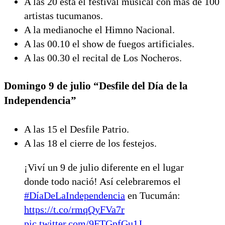
A las 20 está el festival musical con más de 100
artistas tucumanos.
A la medianoche el Himno Nacional.
A las 00.10 el show de fuegos artificiales.
A las 00.30 el recital de Los Nocheros.
Domingo 9 de julio “Desfile del Día de la
Independencia”
A las 15 el Desfile Patrio.
A las 18 el cierre de los festejos.
¡Viví un 9 de julio diferente en el lugar
donde todo nació! Así celebraremos el
#DíaDeLaIndependencia
en Tucumán:
https://t.co/rmqQyFVa7r
pic.twitter.com/9FTGpfGu1J