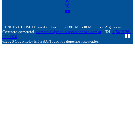
ELNUEVE.COM. Domicillo: Garibaldi 186. M5500 Mendoza, Argentina.
Contacto comercial:
comercial@canalnuevemendoza.com.ar
– Tel:
+(54) 9 261
4204020
©2026 Cuyo Televisión SA. Todos los derechos reservados