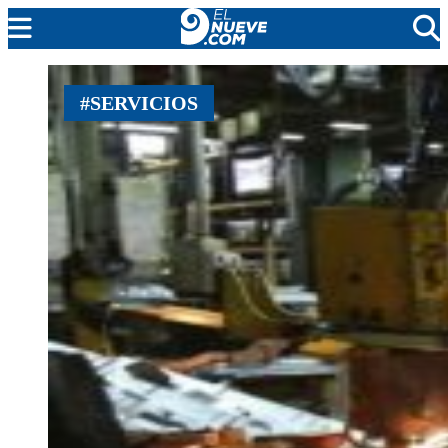
MENDOZA
#SERVICIOS
CADA DÍA
ARGENTINA
NOTICIERO 9
PROTAGONISTAS
EL NUEVE STREAMS
PROGRAMACIÓN
EN VIVO