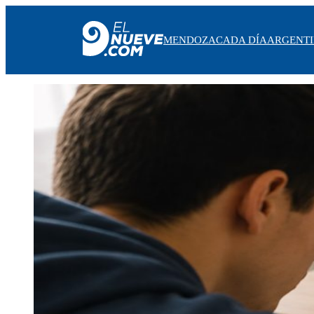
MENDOZA
CADA DÍA
ARGENT
MENDOZA
CADA DÍA
ARGENTINA
NOTICIERO 9
PROTAGONISTAS
EL NUEVE STREAMS
PROGRAMACIÓN
EN VIVO