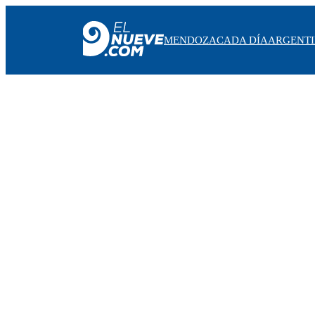
MENDOZA
CADA DÍA
ARGENT
MENDOZA
CADA DÍA
ARGENTINA
NOTICIERO 9
PROTAGONISTAS
EL NUEVE STREAMS
PROGRAMACIÓN
EN VIVO