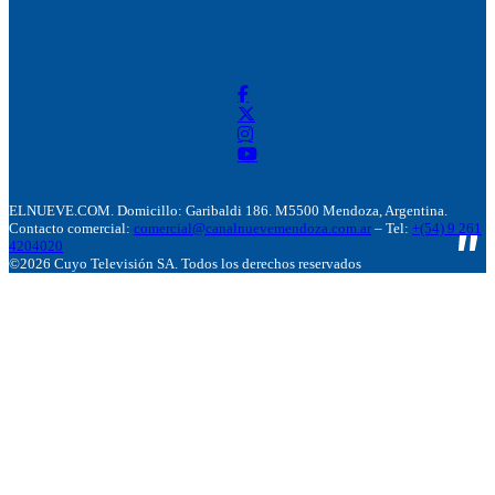
ELNUEVE.COM. Domicillo: Garibaldi 186. M5500 Mendoza, Argentina.
Contacto comercial:
comercial@canalnuevemendoza.com.ar
– Tel:
+(54) 9 261
4204020
©2026 Cuyo Televisión SA. Todos los derechos reservados