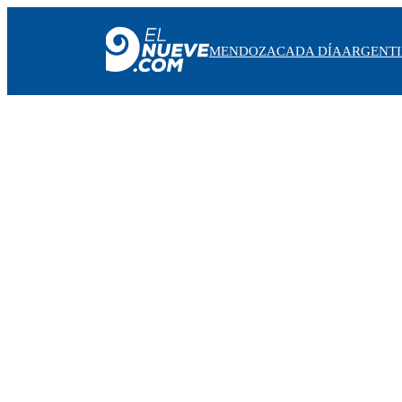
MENDOZA
CADA DÍA
ARGENT
MENDOZA
CADA DÍA
ARGENTINA
NOTICIERO 9
PROTAGONISTAS
EL NUEVE STREAMS
PROGRAMACIÓN
EN VIVO