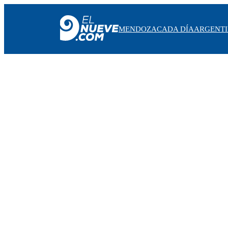
MENDOZA
CADA DÍA
ARGENT
MENDOZA
CADA DÍA
ARGENTINA
NOTICIERO 9
PROTAGONISTAS
EL NUEVE STREAMS
PROGRAMACIÓN
EN VIVO