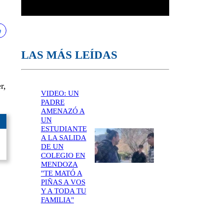
LAS MÁS LEÍDAS
r,
VIDEO: UN
PADRE
AMENAZÓ A
UN
ESTUDIANTE
A LA SALIDA
DE UN
COLEGIO EN
MENDOZA
"TE MATÓ A
PIÑAS A VOS
Y A TODA TU
FAMILIA"