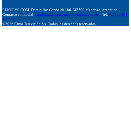
ELNUEVE.COM. Domicillo: Garibaldi 186. M5500 Mendoza, Argentina.
Contacto comercial:
comercial@canalnuevemendoza.com.ar
– Tel:
+(54) 9 261
4204020
©2026 Cuyo Televisión SA. Todos los derechos reservados