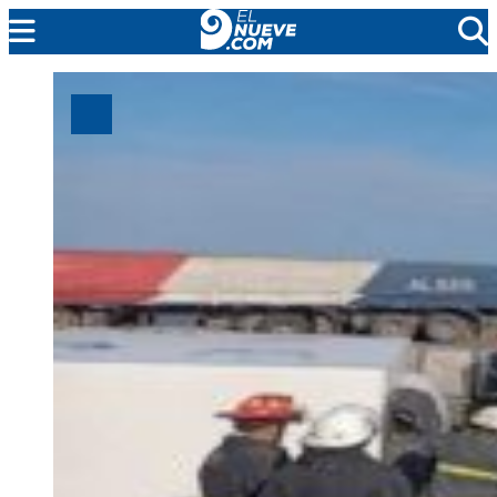
MENDOZA
CADA DÍA
ARGENTINA
NOTICIERO 9
PROTAGONISTAS
EL NUEVE STREAMS
PROGRAMACIÓN
EN VIVO