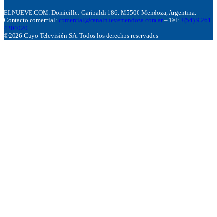
ELNUEVE.COM. Domicillo: Garibaldi 186. M5500 Mendoza, Argentina.
Contacto comercial:
comercial@canalnuevemendoza.com.ar
– Tel:
+(54) 9 261
4204020
©2026 Cuyo Televisión SA. Todos los derechos reservados