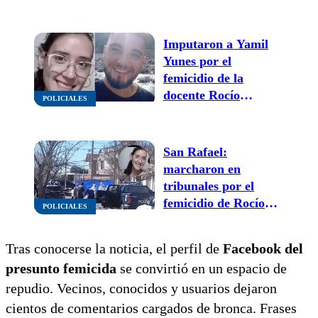
detuvieron a su ex
pareja
Imputaron a Yamil
Yunes por el
femicidio de la
docente Rocío
POLICIALES
Collado en San
Rafael
San Rafael:
marcharon en
tribunales por el
femicidio de Rocío
POLICIALES
Collado y se conoció
la causa de muerte
Tras conocerse la noticia, el perfil de
Facebook del
presunto femicida
se convirtió en un espacio de
repudio. Vecinos, conocidos y usuarios dejaron
cientos de comentarios cargados de bronca. Frases