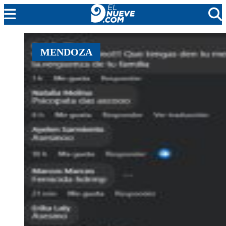
MENDOZA
MENDOZA
CADA DÍA
ARGENTINA
NOTICIERO 9
PROTAGONISTAS
EL NUEVE STREAMS
PROGRAMACIÓN
EN VIVO