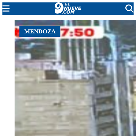
MENDOZA
MENDOZA
CADA DÍA
ARGENTINA
NOTICIERO 9
PROTAGONISTAS
EL NUEVE STREAMS
PROGRAMACIÓN
EN VIVO