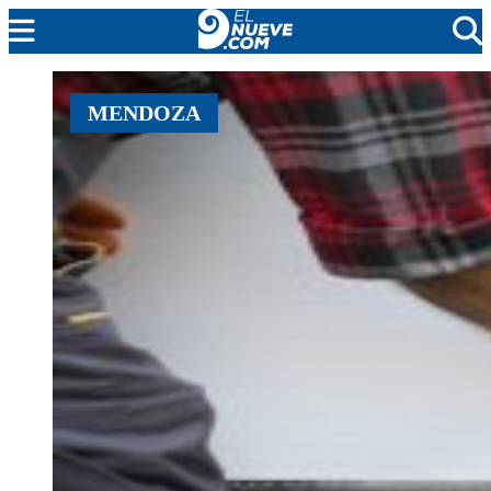
MENDOZA
MENDOZA
CADA DÍA
ARGENTINA
NOTICIERO 9
PROTAGONISTAS
EL NUEVE STREAMS
PROGRAMACIÓN
EN VIVO