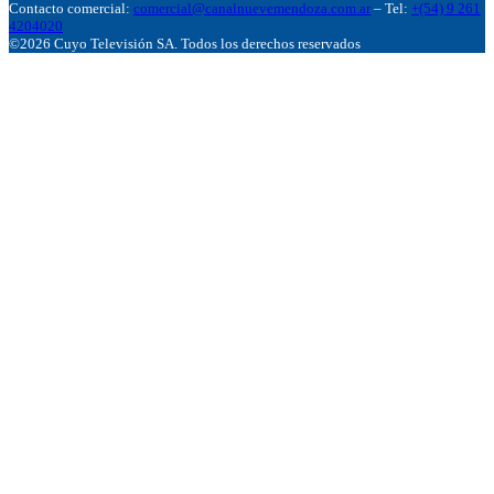
Contacto comercial:
comercial@canalnuevemendoza.com.ar
– Tel:
+(54) 9 261
4204020
©2026 Cuyo Televisión SA. Todos los derechos reservados