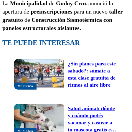
La
Municipalidad
de
Godoy Cruz
anunció la
apertura de
preinscripciones
para un nuevo
taller
gratuito
de
Construcción Sismotérmica con
paneles estructurales aislantes.
TE PUEDE INTERESAR
¿Sin planes para este
sábado?: sumate a
esta clase gratuita de
ritmos al aire libre
MENDOZA
Salud animal: dónde
y cuándo podés
vacunar y castrar a
tu mascota gratis en
MENDOZA