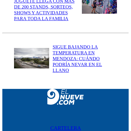
JUGUETE LLEGA CON MÁS
DE 200 STANDS, SORTEOS,
SHOWS Y ACTIVIDADES
PARA TODA LA FAMILIA
SIGUE BAJANDO LA
TEMPERATURA EN
MENDOZA: CUÁNDO
PODRÍA NEVAR EN EL
LLANO
CARTELERA