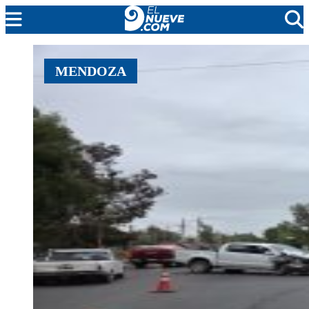
MENDOZA
MENDOZA
CADA DÍA
ARGENTINA
NOTICIERO 9
PROTAGONISTAS
EL NUEVE STREAMS
PROGRAMACIÓN
EN VIVO