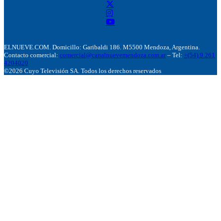
ELNUEVE.COM. Domicillo: Garibaldi 186. M5500 Mendoza, Argentina.
Contacto comercial:
comercial@canalnuevemendoza.com.ar
– Tel:
+(54) 9 261
4204020
©2026 Cuyo Televisión SA. Todos los derechos reservados