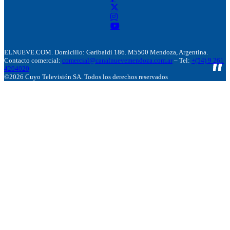
ELNUEVE.COM. Domicillo: Garibaldi 186. M5500 Mendoza, Argentina.
Contacto comercial:
comercial@canalnuevemendoza.com.ar
– Tel:
+(54) 9 261
4204020
©2026 Cuyo Televisión SA. Todos los derechos reservados