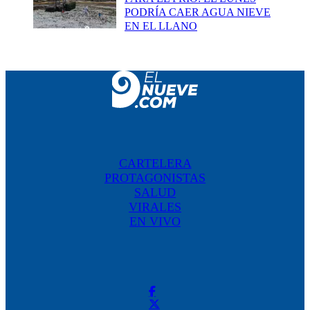
PODRÍA CAER AGUA NIEVE
EN EL LLANO
CARTELERA
PROTAGONISTAS
SALUD
VIRALES
EN VIVO