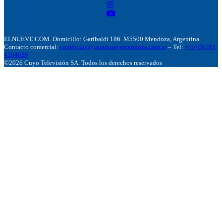
ELNUEVE.COM. Domicillo: Garibaldi 186. M5500 Mendoza, Argentina.
Contacto comercial:
comercial@canalnuevemendoza.com.ar
– Tel:
+(54) 9 261
4204020
©2026 Cuyo Televisión SA. Todos los derechos reservados