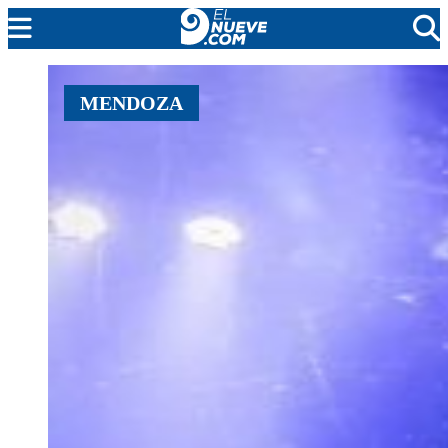
MENDOZA
MENDOZA
CADA DÍA
ARGENTINA
NOTICIERO 9
PROTAGONISTAS
EL NUEVE STREAMS
PROGRAMACIÓN
EN VIVO