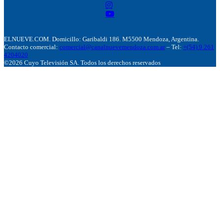
ELNUEVE.COM. Domicillo: Garibaldi 186. M5500 Mendoza, Argentina.
Contacto comercial:
comercial@canalnuevemendoza.com.ar
– Tel:
+(54) 9 261
4204020
©2026 Cuyo Televisión SA. Todos los derechos reservados