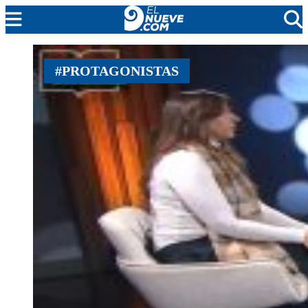
MENDOZA
#PROTAGONISTAS
CADA DÍA
ARGENTINA
NOTICIERO 9
PROTAGONISTAS
EL NUEVE STREAMS
PROGRAMACIÓN
EN VIVO