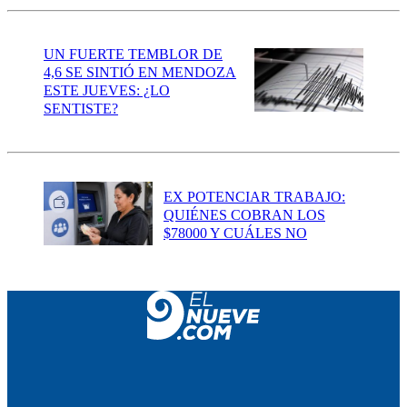
UN FUERTE TEMBLOR DE
4,6 SE SINTIÓ EN MENDOZA
ESTE JUEVES: ¿LO
SENTISTE?
EX POTENCIAR TRABAJO:
QUIÉNES COBRAN LOS
$78000 Y CUÁLES NO