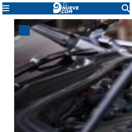
MENDOZA
CADA DÍA
ARGENTINA
NOTICIERO 9
PROTAGONISTAS
EL NUEVE STREAMS
PROGRAMACIÓN
EN VIVO