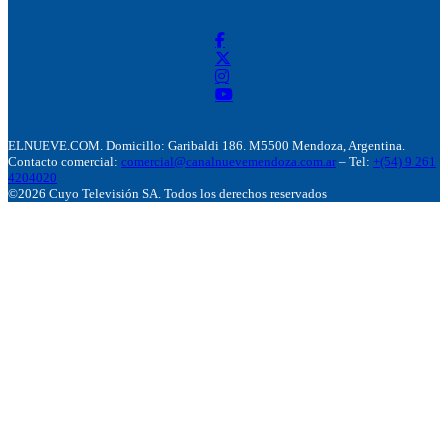
ELNUEVE.COM. Domicillo: Garibaldi 186. M5500 Mendoza, Argentina.
Contacto comercial:
comercial@canalnuevemendoza.com.ar
– Tel:
+(54) 9 261
4204020
©2026 Cuyo Televisión SA. Todos los derechos reservados