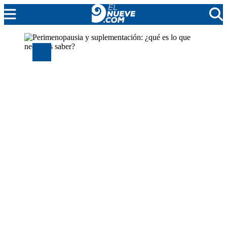
MENDOZA
CADA DÍA
ARGENTINA
NOTICIERO 9
PROTAGONISTAS
EL NUEVE STREAMS
PROGRAMACIÓN
EN VIVO