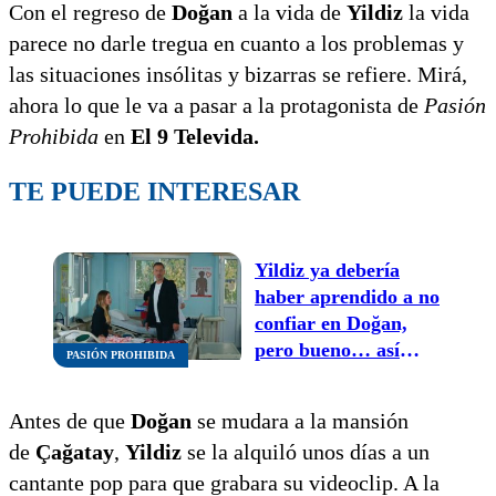
Con el regreso de
Doğan
a la vida de
Yildiz
la vida
parece no darle tregua en cuanto a los problemas y
las situaciones insólitas y bizarras se refiere. Mirá,
ahora lo que le va a pasar a la protagonista de
Pasión
Prohibida
en
El 9 Televida.
TE PUEDE INTERESAR
Yildiz ya debería
haber aprendido a no
confiar en Doğan,
pero bueno… así
PASIÓN PROHIBIDA
viene la cosa en
Pasión Prohibida
Antes de que
Doğan
se mudara a la mansión
de
Çağatay
,
Yildiz
se la alquiló unos días a un
cantante pop para que grabara su videoclip. A la