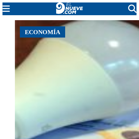
MENDOZA
ECONOMÍA
CADA DÍA
ARGENTINA
NOTICIERO 9
PROTAGONISTAS
EL NUEVE STREAMS
PROGRAMACIÓN
EN VIVO