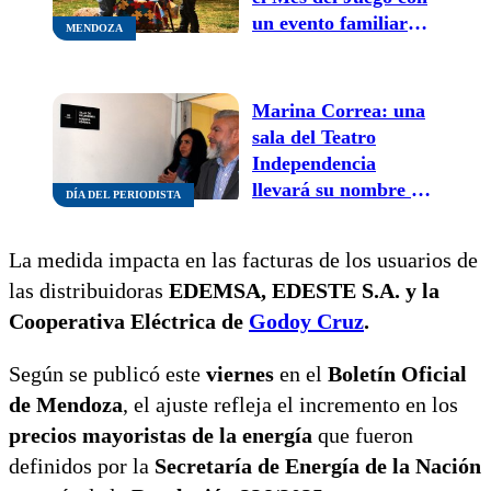
un evento familiar
MENDOZA
gratuito
Marina Correa: una
sala del Teatro
Independencia
llevará su nombre en
DÍA DEL PERIODISTA
homenaje a su legado
cultural en Mendoza
La medida impacta en las facturas de los usuarios de
las distribuidoras
EDEMSA, EDESTE S.A. y la
Cooperativa Eléctrica de
Godoy Cruz
.
Según se publicó este
viernes
en el
Boletín Oficial
de Mendoza
, el ajuste refleja el incremento en los
precios mayoristas de la energía
que fueron
definidos por la
Secretaría de Energía de la Nación