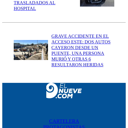
TRASLADADOS AL
HOSPITAL
GRAVE ACCIDENTE EN EL
ACCESO ESTE: DOS AUTOS
CAYERON DESDE UN
PUENTE, UNA PERSONA
MURIÓ Y OTRAS 6
RESULTARON HERIDAS
CARTELERA
PROTAGONISTAS