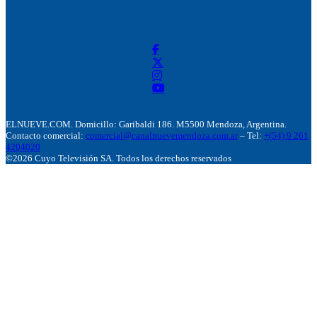
ELNUEVE.COM. Domicillo: Garibaldi 186. M5500 Mendoza, Argentina.
Contacto comercial:
comercial@canalnuevemendoza.com.ar
– Tel:
+(54) 9 261
4204020
©2026 Cuyo Televisión SA. Todos los derechos reservados