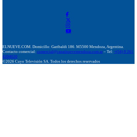
ELNUEVE.COM. Domicillo: Garibaldi 186. M5500 Mendoza, Argentina.
Contacto comercial:
comercial@canalnuevemendoza.com.ar
– Tel:
+(54) 9 261
4204020
©2026 Cuyo Televisión SA. Todos los derechos reservados