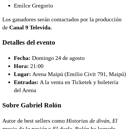
Emilce Gregorio
Los ganadores serán contactados por la producción
de
Canal 9 Televida.
Detalles del evento
Fecha:
Domingo 24 de agosto
Hora:
21:00
Lugar:
Arena Maipú (Emilio Civit 791, Maipú)
Entradas:
A la venta en Ticketek y boletería
del Arena
Sobre Gabriel Rolón
Autor de best sellers como
Historias de diván
,
El
precio de la pasión
y
El duelo
, Rolón ha logrado