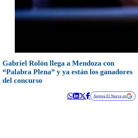
Gabriel Rolón llega a Mendoza con
“Palabra Plena” y ya están los ganadores
del concurso
Agrega El Nueve en