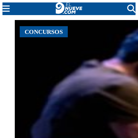
MENDOZA
CONCURSOS
CADA DÍA
ARGENTINA
NOTICIERO 9
PROTAGONISTAS
EL NUEVE STREAMS
PROGRAMACIÓN
EN VIVO