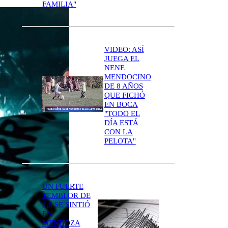
FAMILIA"
VIDEO: ASÍ
JUEGA EL
NENE
MENDOCINO
DE 8 AÑOS
QUE FICHÓ
EN BOCA
"TODO EL
DÍA ESTÁ
CON LA
PELOTA"
UN FUERTE
TEMBLOR DE
4,6 SE SINTIÓ
EN
MENDOZA