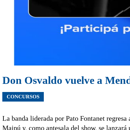
Don Osvaldo vuelve a Mendo
CONCURSOS
La banda liderada por Pato Fontanet regresa 
Maipú y, como antesala del show, se lanzará u