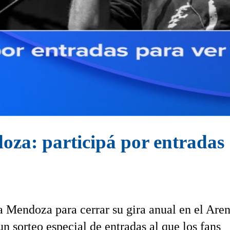
za: participá por entradas
a Mendoza para cerrar su gira anual en el Are
n sorteo especial de entradas al que los fans