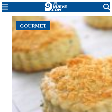
MENDOZA
GOURMET
CADA DÍA
ARGENTINA
NOTICIERO 9
PROTAGONISTAS
EL NUEVE STREAMS
PROGRAMACIÓN
EN VIVO