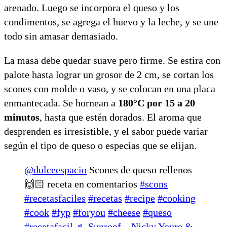
arenado. Luego se incorpora el queso y los
condimentos, se agrega el huevo y la leche, y se une
todo sin amasar demasiado.
La masa debe quedar suave pero firme. Se estira con
palote hasta lograr un grosor de 2 cm, se cortan los
scones con molde o vaso, y se colocan en una placa
enmantecada. Se hornean a
180°C por 15 a 20
minutos
, hasta que estén dorados. El aroma que
desprenden es irresistible, y el sabor puede variar
según el tipo de queso o especias que se elijan.
@dulceespacio
Scones de queso rellenos
🙌🏻 receta en comentarios
#scons
#recetasfaciles
#recetas
#recipe
#cooking
#cook
#fyp
#foryou
#cheese
#queso
#recetafacil
♬ Sunroof – Nicky Youre &